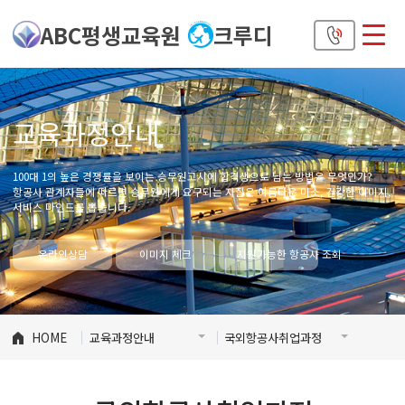
ABC평생교육원
크루디
교육과정안내
100대 1의 높은 경쟁률을 보이는 승무원고시에 합격생으로 남는 방법은 무엇인가?
항공사 관계자들에 따르면 승무원에게 요구되는 자질은 아름다운 미소, 건강한 이미지,
서비스 마인드를 뽑습니다.
온라인상담
이미지 체크
지원가능한 항공사 조회
HOME
교육과정안내
국외항공사취업과정