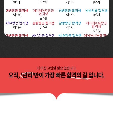
동방항공 합격생
에미레이트항공
남방항공 합격생
남방서울 합격생
합격생
박*희
이*수
황*지
김*경
ANA항공 합격생
동방항공 합격생
남방항공 합격생
에미레이트항공
합격생
이*은
김*은
김*서
지*솔
동방항공 합격생
ANA항공 합격생
KLM항공 합격생
에어아시아 합격생
김*리
최*비
김*
김*아