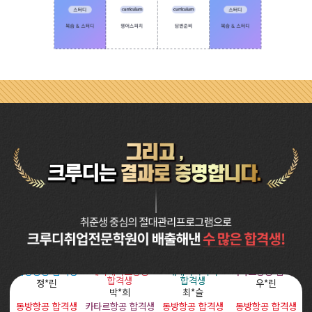
남방항공 합격생
에미레이트항공
캐세이퍼시픽
카타르항공 합격생
합격생
합격생
정*린
우*린
박*희
최*슬
동방항공 합격생
카타르항공 합격생
동방항공 합격생
동방항공 합격생
안*래
이*희
정*이
홍*림