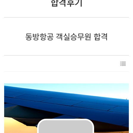
합격후기
동방항공 객실승무원 합격