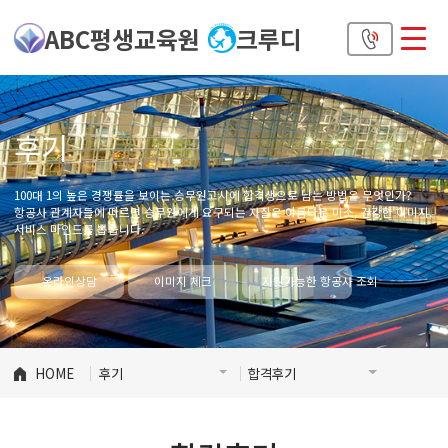
ABC평생교육원
크루디
후기
100대 1의 높은 경쟁률을 보이는 승무원고시에 합격생으로 남는 방법은 무엇인가?
항공사 관계자들에 따르면 승무원에게 요구되는 자질은 아름다운 미소, 건강한 이미지,
서비스 마인드를 뽑습니다.
온라인상담
이미지 체크
지원가능한 항공사 조회
HOME
후기
합격후기