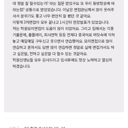
데 정말 잘 할수있는가
?
라는 질문 받았구요 또 우리 동방항공에 바
라는점
?
공통으로 받았었습니다
.
이날은 면접관님께서 많이 웃어주
셔서 분위기도 좋고 너무 편안히 잘 봤던 것 같아요
.
이렇게
3
차면접이 모두 끝나고
1
시간뒤 현장발표가 있었습니다
.
저는 학원모의면접이
도움이 많이 되었어요
.
그리고 집에서는 각종
기출문제
,
롤플레이
,
회사연혁 등등 전체다 중국어로 머릿속에 익혀
놓고 매일매일 구두신고 웃으면서 연습했어요
.
모의면접으로 많이
연습하고 혼자서도 답변 많이 연습하면 정말로 실제 면접가서도 하
고 싶은말
,
전하고 싶은말 다 할수 있는 것같아요
.
학원선생님들 모두 감사드리고 입사후에도 항상 노력하고 열심히
하겠습니다
.