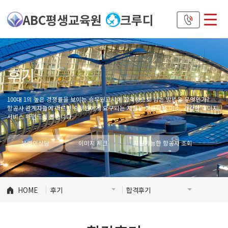
ABC평생교육원
크루디
후기
100대 1의 높은 경쟁률을 보이는 승무원고시에 합격생으로 남는 방법은 무엇인가?
항공사 관계자들에 따르면 승무원에게 요구되는 자질은 아름다운 미소, 건강한 이미지,
서비스 마인드를 뽑습니다.
온라인상담
이미지 체크
지원가능한 항공사 조회
HOME
후기
합격후기