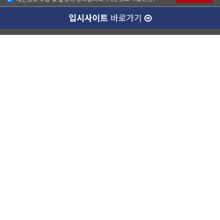
입시사이트
바로가기
크루디 소개
나에게 맞는 강사님 알아보기
개인정보취급방침
이메일무단수집거부
강남캠퍼스(본관)
ABC승무원학원 강남점
대표이사 :
양종훈
서울특별시 강남구 역삼동 727-8번지 운기빌딩 2층
대표전화 :
1600-4185
팩스번호 :
02-538-7501
사업자등록번호 :
220-87-77351
통신판매업신고번호 :
제 2014-서울강남-03280호
정보보호책임자 :
유종현
학원등록번호 :
제 10187호
강남캠퍼스(별관)
강남에이비씨승무원학원
대표이사 :
양종훈
서울특별시 강남구 역삼동 726-15번지 정진빌딩 4층
대표전화 :
1600-4185