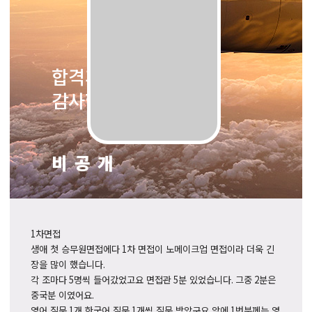
합격후기입니다.
감사합니다~^^
비공개
1
차면접
생애 첫 승무원면접에다
1
차 면접이 노메이크업 면접이라 더욱 긴
장을 많이 했습니다
.
각 조마다
5
명씩 들어갔었고요 면접관
5
분 있었습니다
.
그중
2
분은
중국분 이였어요
.
영어 질문
1
개 한국어 질문
1
개씩 질문 받았구요
,
앞에
1
번분께는 영