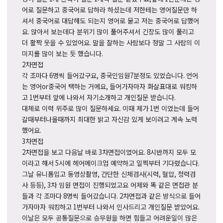
어로 질문하고 중국어로 답하라 하셨는데 저한테는 영어질문만 하
셔서 중국어로 대답해도 되는지 영어로 묻고 저는 중국어로 답했어
요
.
앉아서 보는데다 분위기 많이 풀어주셔서 긴장도 많이 풀리고
더 활짝 웃을 수 있었어요
.
말을 잘하는 사람보다 정말 그 사람의 이
미지를 많이 보는 듯 했습니다
.
2
차면접
각 조마다
6
명씩 들어갔구요
,
중국인임원
7
분정도 있었습니다
.
언어
는 영어
or
중국어 택하는 거에요
,
들어가자마자 화살표대로 워킹하
고
1
번부터 앞에 나와서 자기소개하고 개인질문 받습니다
.
대체로 이력 위주로 많이 질문하세요
.
이때 제가
1
번 이였는데 들어
갈때부터나올때까지 최대한 밝고 자신감 있게 보이려고 계속 노력
했어요
.
3
차면접
2
차면접을 보고 다음날 바로
3
차면접이였어요
. 8
시반까지 모두 모
이라고 해서
5
시에 헤어메이크업 예약하고 일찍부터 기다렸습니다
.
그날 유니폼입고 동영상촬영
,
간단한 신체검사
(
시력
,
혈압
,
청력검
사 등등
), 3
차 임원 면접이 진행되었고요 어제와 똑 같은 면접관 분
들과 각 조마다
8
명씩 들어갔습니다
. 2
차면접과 같은 방식으로 들어
가자마자 워킹하고
1
번부터 나와서 인사드리고 개인질문 받았어요
.
이날은 모두 공통질문으로 승무원을 하면 힘들고 어려운일이 많은