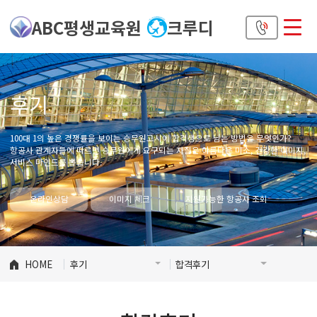
ABC평생교육원
크루디
후기
100대 1의 높은 경쟁률을 보이는 승무원고시에 합격생으로 남는 방법은 무엇인가?
항공사 관계자들에 따르면 승무원에게 요구되는 자질은 아름다운 미소, 건강한 이미지,
서비스 마인드를 뽑습니다.
온라인상담
이미지 체크
지원가능한 항공사 조회
HOME
후기
합격후기