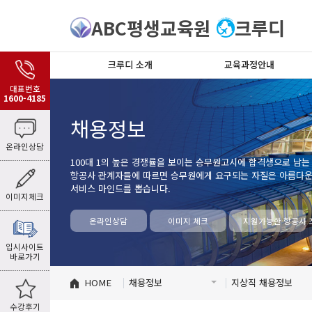
ABC평생교육원
크루디
크루디 소개
교육과정안내
대표번호
1600-4185
채용정보
온라인상담
100대 1의 높은 경쟁률을 보이는 승무원고시에 합격생으로 남는
항공사 관계자들에 따르면 승무원에게 요구되는 자질은 아름다운 
서비스 마인드를 뽑습니다.
이미지체크
온라인상담
이미지 체크
지원가능한 항공사 
입시사이트
바로가기
HOME
채용정보
지상직 채용정보
수강후기